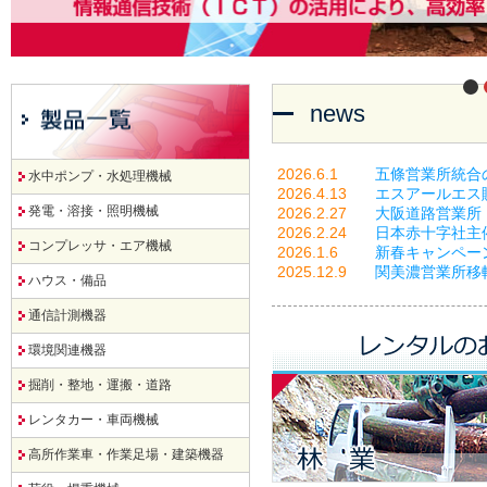
news
2026.6.1
五條営業所統合
水中ポンプ・水処理機械
2026.4.13
エスアールエス
発電・溶接・照明機械
2026.2.27
大阪道路営業所
2026.2.24
日本赤十字社主催
コンプレッサ・エア機械
2026.1.6
新春キャンペー
2025.12.9
関美濃営業所移
ハウス・備品
通信計測機器
環境関連機器
掘削・整地・運搬・道路
レンタカー・車両機械
高所作業車・作業足場・建築機器