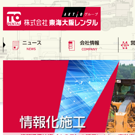
レンタル関連ニュース
店舗関連ニュース
イベント関連ニュース
TORニュース
その他のニュース
会社概要
グループ会社
プライバシーポリシー
次世代育成支援行動計画
トッ
会社
沿革