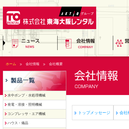
レンタル関連ニュース
店舗関連ニュース
イベント関連ニュース
TORニュース
その他のニュース
会社概要
グループ会社
プライバシーポリシー
次世代育成支援行動計画
トッ
会社
沿革
ホーム
会社情報
会社概要
水中ポンプ・水処理機械
発電・溶接・照明機械
トップメッセージ
会社
コンプレッサ・エア機械
ハウス・備品