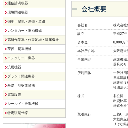
通信計測機器
会社概要
環境関連機器
掘削・整地・運搬・道路
会社名
株式会社
レンタカー・車両機械
設立
平成27年
高所作業車・作業足場・建築機器
資本金
8,000万
荷役・揚重機械
本社所在地
大阪府大
コンクリート機器
事業内容
建設機械
器具のリ
汎用機器
所属団体
一般社団
プラント関連機器
日本建設
建設荷役
基礎・地盤改良機
社団法人
電気設備
株式
非公開
出資比
シールド・推進機械
株式会社
特定現場仕様
取引銀行
三菱UF
大垣共立
りそな銀