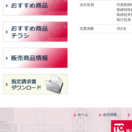
会社役員
代表
取締役執
取締役常
執行
従業員数
262名
ホーム
会社情報